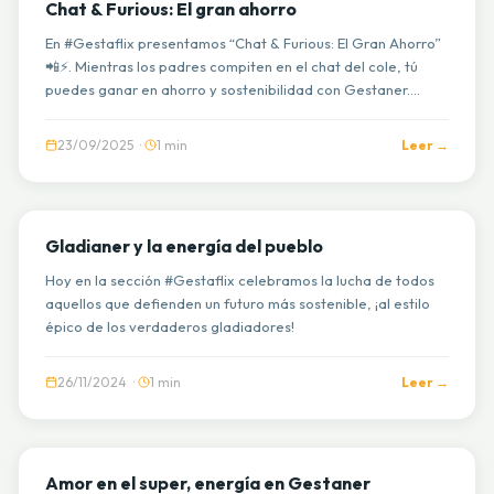
Chat & Furious: El gran ahorro
En #Gestaflix presentamos “Chat & Furious: El Gran Ahorro”
📲⚡. Mientras los padres compiten en el chat del cole, tú
puedes ganar en ahorro y sostenibilidad con Gestaner.
Cada panel solar convierte la luz del sol en energía limpia y
tranquilidad para tu hogar. 🌞💚
23/09/2025 ·
1 min
Leer →
GESTAFLIX
Gladianer y la energía del pueblo
Hoy en la sección #Gestaflix celebramos la lucha de todos
aquellos que defienden un futuro más sostenible, ¡al estilo
épico de los verdaderos gladiadores!
26/11/2024 ·
1 min
Leer →
GESTAFLIX
Amor en el super, energía en Gestaner