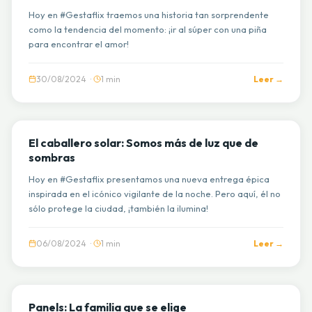
Hoy en #Gestaflix traemos una historia tan sorprendente
como la tendencia del momento: ¡ir al súper con una piña
para encontrar el amor!
30/08/2024 ·
1 min
Leer →
GESTAFLIX
El caballero solar: Somos más de luz que de
sombras
Hoy en #Gestaflix presentamos una nueva entrega épica
inspirada en el icónico vigilante de la noche. Pero aquí, él no
sólo protege la ciudad, ¡también la ilumina!
06/08/2024 ·
1 min
Leer →
GESTAFLIX
Panels: La familia que se elige