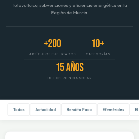
fotovoltaica, subvenciones y eficiencia energética en la
Región de Murcia.
+200
10+
ARTÍCULOS PUBLICADOS
CATEGORÍAS
15 años
DE EXPERIENCIA SOLAR
Todas
Actualidad
Bendito Paco
Efemérides
El
GESTAFLIX