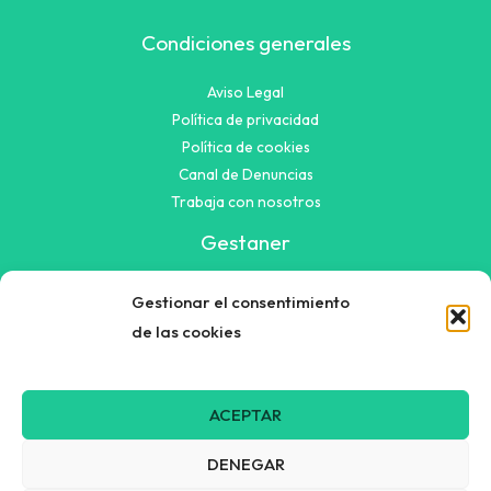
Condiciones generales
Aviso Legal
Política de privacidad
Política de cookies
Canal de Denuncias
Trabaja con nosotros
Gestaner
C/ Francisco Alfonso Hidalgo Martinez, 16
Gestionar el consentimiento
CP 30100 El Puntal (Murcia)
de las cookies
+34 968 90 48 48
ACEPTAR
DENEGAR