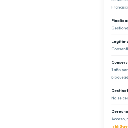
Francisco
Finalida
Gestionar
Legitim
Consenti
Conserv
1 año pa
bloquead
Destinat
No se ced
Derecho
Acceso, r
rrhh@ge