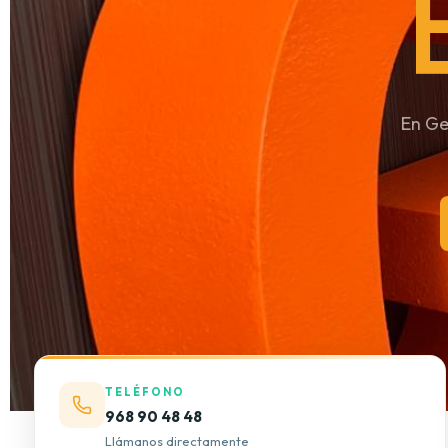
En Ge
TELÉFONO
968 90 48 48
Llámanos directamente