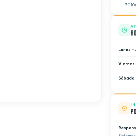
30100
A
Ho
Lunes – 
Viernes
Sábado 
I
Po
Respons
Sistemas