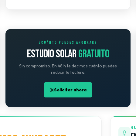
¿CUÁNTO PUEDES AHORRAR?
ESTUDIO SOLAR
GRATUITO
Sin compromiso. En 48 h te decimos cuánto puedes
reducir tu factura.
Solicitar ahora
N