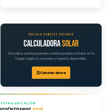
INSTALA PANELES SOLARES
CALCULADORA
SOLAR
Descubre cuántos paneles solares puedes instalar en tu
hogar según tu consumo y espacio disponible.
Calcular ahora
UESTRA UBICACIÓN