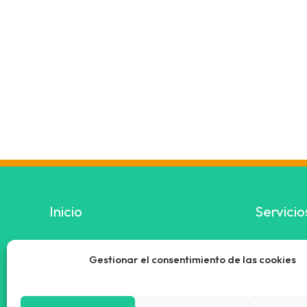
Inicio
Servicio
Nosotros
RSC
Gestionar el consentimiento de las cookies
Servicios
Subvencio
Calculadora Solar
Instaladore
Blog
Paneles fo