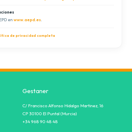
ciones
AEPD en
www.aepd.es
.
lítica de privacidad completa
Gestaner
C/ Francisco Alfonso Hidalgo Martinez, 16
CP 30100 El Puntal (Murcia)
+34 968 90 48 48