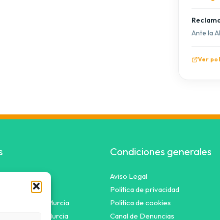
Reclama
Ante la 
Ver po
s
Condiciones generales
Aviso Legal
nes
Política de privacidad
s de placas en Murcia
Política de cookies
tovoltaicos en Murcia
Canal de Denuncias