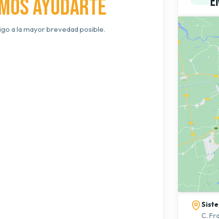
E
mos ayudarte
igo a la mayor brevedad posible.
Sist
C. Fr