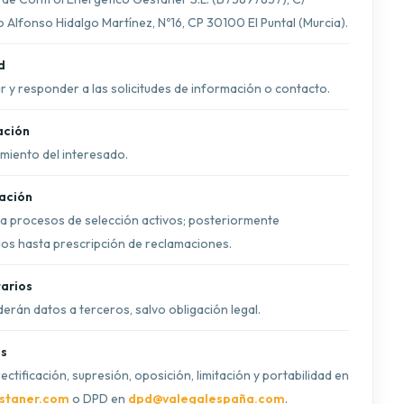
 Alfonso Hidalgo Martínez, Nº16, CP 30100 El Puntal (Murcia).
d
 y responder a las solicitudes de información o contacto.
ación
miento del interesado.
ación
ra procesos de selección activos; posteriormente
os hasta prescripción de reclamaciones.
arios
erán datos a terceros, salvo obligación legal.
s
ectificación, supresión, oposición, limitación y portabilidad en
staner.com
o DPD en
dpd@valegalespaña.com
.