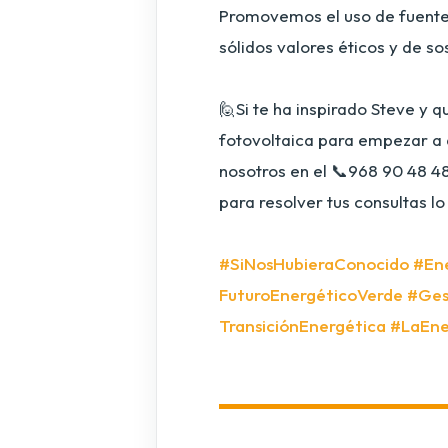
Promovemos el uso de fuente
sólidos valores éticos y de so
🙋Si te ha inspirado Steve y q
fotovoltaica para empezar a 
nosotros en el 📞968 90 48 4
para resolver tus consultas lo
#SiNosHubieraConocido
#Ene
FuturoEnergéticoVerde
#Ges
TransiciónEnergética
#LaEne