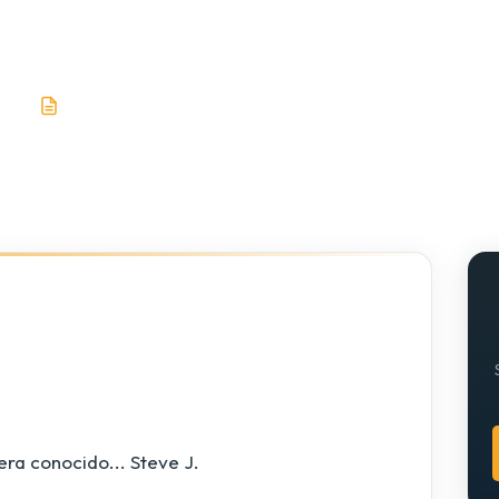
ctura
282 palabras
era conocido... Steve J.