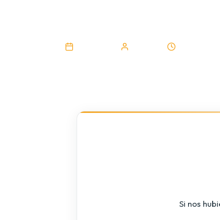
Steve J.
25/05/2023
Gestaner
1 min de le
Si nos hubi