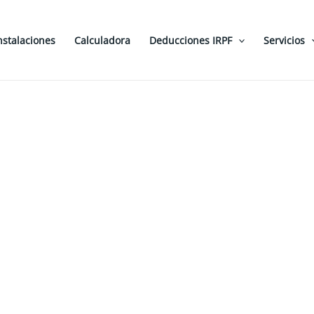
nstalaciones
Calculadora
Deducciones IRPF
Servicios
iera conocido…