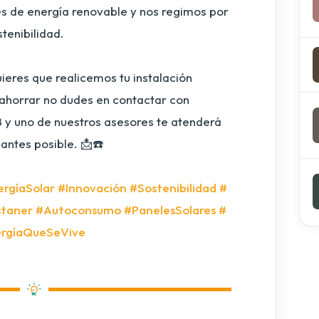
s de energía renovable y nos regimos por
stenibilidad.
uieres que realicemos tu instalación
ahorrar no dudes en contactar con
8 y uno de nuestros asesores te atenderá
 antes posible. 📩☎️
rgíaSolar
#Innovación
#Sostenibilidad
#
taner
#Autoconsumo
#PanelesSolares
#
rgíaQueSeVive