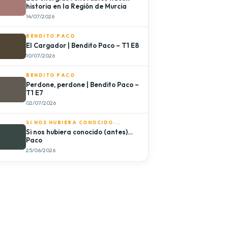
historia en la Región de Murcia
14/07/2026
BENDITO PACO
El Cargador | Bendito Paco – T1 E8
10/07/2026
BENDITO PACO
Perdone, perdone | Bendito Paco –
T1 E7
02/07/2026
SI NOS HUBIERA CONOCIDO...
Si nos hubiera conocido (antes)…
Paco
25/06/2026