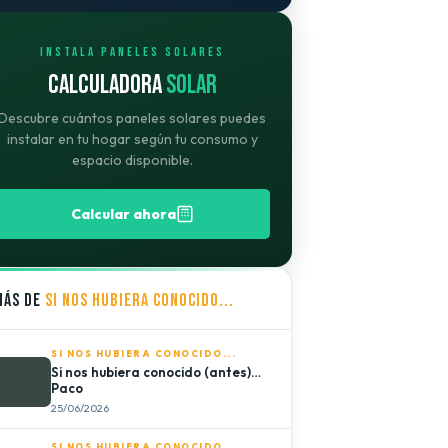
INSTALA PANELES SOLARES
CALCULADORA
SOLAR
Descubre cuántos paneles solares puedes
instalar en tu hogar según tu consumo y
espacio disponible.
Calcular ahora
MÁS DE
SI NOS HUBIERA CONOCIDO...
SI NOS HUBIERA CONOCIDO...
Si nos hubiera conocido (antes)…
Paco
25/06/2026
SI NOS HUBIERA CONOCIDO...