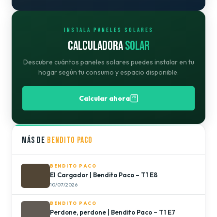
INSTALA PANELES SOLARES
CALCULADORA
SOLAR
Descubre cuántos paneles solares puedes instalar en tu
hogar según tu consumo y espacio disponible.
Calcular ahora
MÁS DE
BENDITO PACO
BENDITO PACO
El Cargador | Bendito Paco – T1 E8
10/07/2026
BENDITO PACO
Perdone, perdone | Bendito Paco – T1 E7