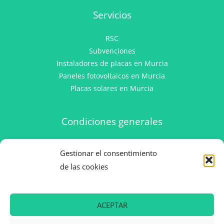
Servicios
RSC
Subvenciones
Instaladores de placas en Murcia
Paneles fotovoltaicos en Murcia
Placas solares en Murcia
Condiciones generales
Aviso Legal
Gestionar el consentimiento
Política de privacidad
de las cookies
Política de cookies
Canal de Denuncias
Trabaja con nosotros
ACEPTAR
Gestaner