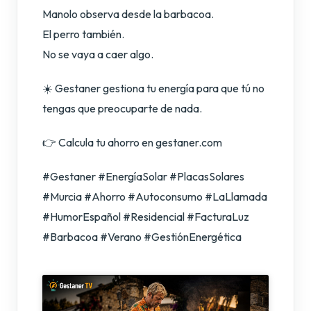
Manolo observa desde la barbacoa.
El perro también.
No se vaya a caer algo.
☀️ Gestaner gestiona tu energía para que tú no
tengas que preocuparte de nada.
👉 Calcula tu ahorro en gestaner.com
#Gestaner #EnergíaSolar #PlacasSolares
#Murcia #Ahorro #Autoconsumo #LaLlamada
#HumorEspañol #Residencial #FacturaLuz
#Barbacoa #Verano #GestiónEnergética