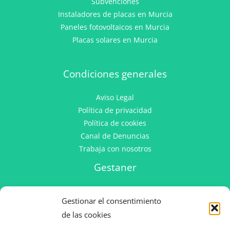
Subvenciones
Instaladores de placas en Murcia
Paneles fotovoltaicos en Murcia
Placas solares en Murcia
Condiciones generales
Aviso Legal
Política de privacidad
Política de cookies
Canal de Denuncias
Trabaja con nosotros
Gestaner
C/ Francisco Alfonso Hidalgo Martinez, 16
Gestionar el consentimiento
CP 30100 El Puntal (Murcia)
de las cookies
+34 968 90 48 48