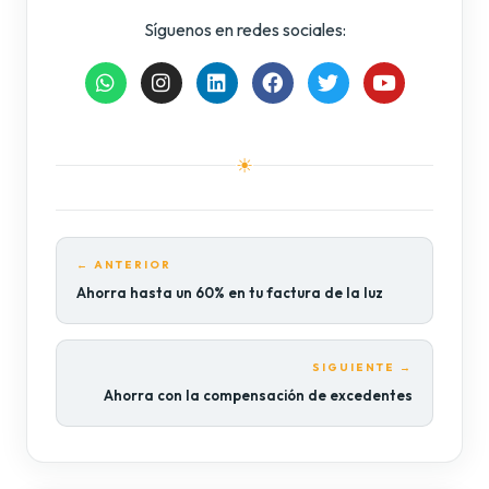
Síguenos en redes sociales:
W
I
L
F
T
Y
h
n
i
a
w
o
a
s
n
c
i
u
t
t
k
e
t
t
s
a
e
b
t
u
☀
a
g
d
o
e
b
p
r
i
o
r
e
p
a
n
k
m
← ANTERIOR
Ahorra hasta un 60% en tu factura de la luz
SIGUIENTE →
Ahorra con la compensación de excedentes