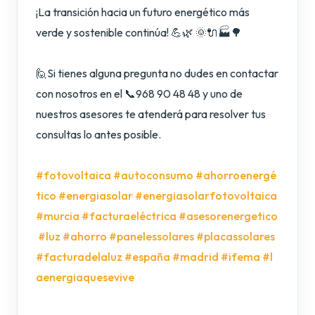
¡La transición hacia un futuro energético más
verde y sostenible continúa! 💪🌿 🌞🔌🏭🌳
🙋Si tienes alguna pregunta no dudes en contactar
con nosotros en el 📞968 90 48 48 y uno de
nuestros asesores te atenderá para resolver tus
consultas lo antes posible.
#fotovoltaica
#autoconsumo
#ahorroenergé
tico
#energiasolar
#energiasolarfotovoltaica
#murcia
#facturaeléctrica
#asesorenergetico
#luz
#ahorro
#panelessolares
#placassolares
#facturadelaluz
#españa
#madrid
#ifema
#l
aenergiaquesevive