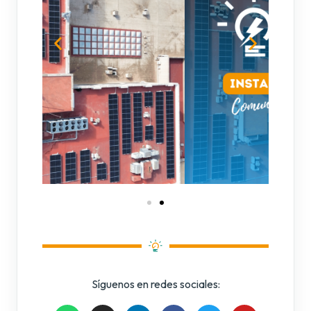
Síguenos en redes sociales:
W
I
L
F
T
Y