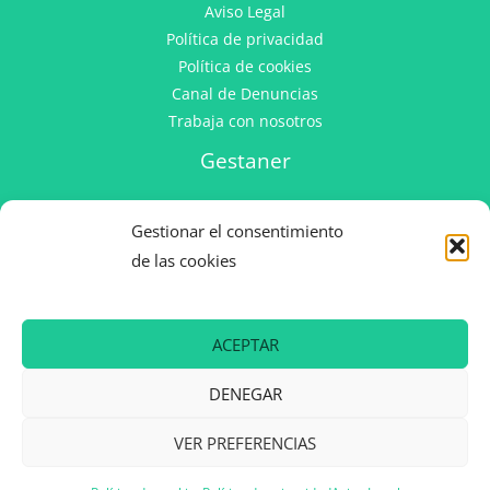
Aviso Legal
Política de privacidad
Política de cookies
Canal de Denuncias
Trabaja con nosotros
Gestaner
C/ Francisco Alfonso Hidalgo Martinez, 16
Gestionar el consentimiento
CP 30100 El Puntal (Murcia)
de las cookies
+34 968 90 48 48
ACEPTAR
DENEGAR
VER PREFERENCIAS
© 2026 Gestaner | Sistemas de Control Energético