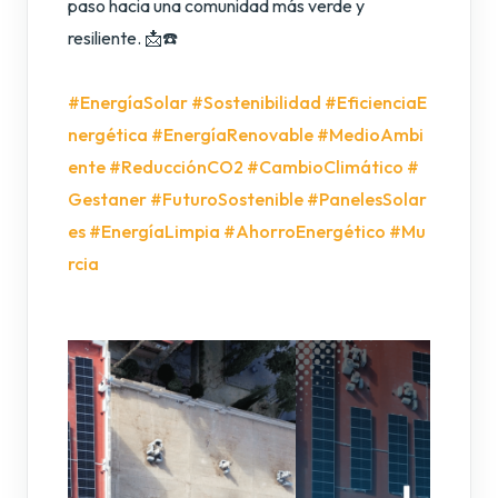
paso hacia una comunidad más verde y
resiliente. 📩☎️
#EnergíaSolar
#Sostenibilidad
#EficienciaE
nergética
#EnergíaRenovable
#MedioAmbi
ente
#ReducciónCO2
#CambioClimático
#
Gestaner
#FuturoSostenible
#PanelesSolar
es
#EnergíaLimpia
#AhorroEnergético
#Mu
rcia