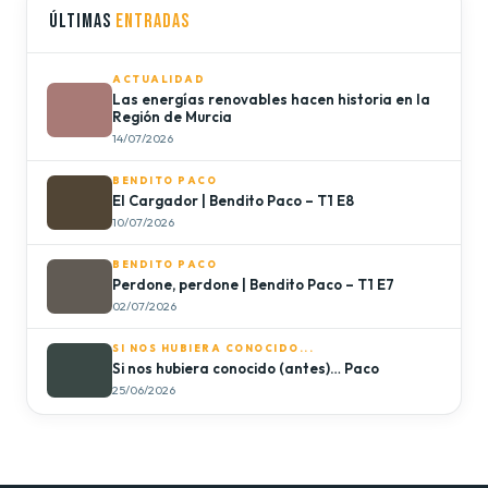
ÚLTIMAS
ENTRADAS
ACTUALIDAD
Las energías renovables hacen historia en la
Región de Murcia
14/07/2026
BENDITO PACO
El Cargador | Bendito Paco – T1 E8
10/07/2026
BENDITO PACO
Perdone, perdone | Bendito Paco – T1 E7
02/07/2026
SI NOS HUBIERA CONOCIDO...
Si nos hubiera conocido (antes)… Paco
25/06/2026