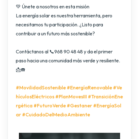
💚 Únete a nosotros en esta misión
La energía solar es nuestra herramienta, pero
necesitamos tu participación. ¿Listo para
contribuir a un futuro más sostenible?
Contáctanos al 📞968 90 48 48 y da el primer
paso hacia una comunidad más verde y resiliente.
📩☎️
#MovilidadSostenible
#EnergíaRenovable
#Ve
hículosEléctricos
#PlanMovesIII
#TransiciónEne
rgética
#FuturoVerde
#Gestaner
#EnergíaSol
ar
#CuidadoDelMedioAmbiente