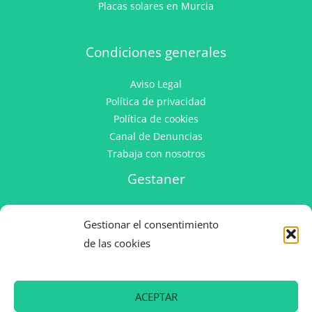
Placas solares en Murcia
Condiciones generales
Aviso Legal
Política de privacidad
Política de cookies
Canal de Denuncias
Trabaja con nosotros
Gestaner
C/ Francisco Alfonso Hidalgo Martinez, 16
Gestionar el consentimiento
CP 30100 El Puntal (Murcia)
de las cookies
+34 968 90 48 48
ACEPTAR